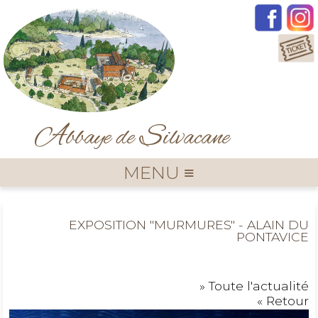
A
S
bbaye de
ilvacane
MENU ≡
EXPOSITION "MURMURES" - ALAIN DU
PONTAVICE
» Toute l'actualité
« Retour