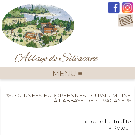
A
S
bbaye de
ilvacane
MENU ≡
✨ JOURNÉES EUROPÉENNES DU PATRIMOINE
À L’ABBAYE DE SILVACANE ✨
» Toute l'actualité
« Retour